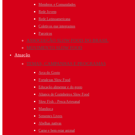
Membros e Comunidades
Rede Jovem
Rede Latinoamericana
Coletivos que integramos
Parceiros
ASSOCIAÇÃO SLOW FOOD DO BRASIL
MOVIMENTO SLOW FOOD
Atuação
TEMAS, CAMPANHAS E PROGRAMAS
Arca do Gosto
Fortalezas Slow Food
Educação alimentar e do gosto
Aliança de Cozinheiros Slow Food
Slow Fish – Pesca Artesanal
Mandioca
Sementes Livres
Abelhas nativas
Carne e bem estar animal