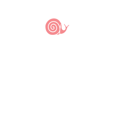
por aves migratórias. Entre as dunas e
[…]