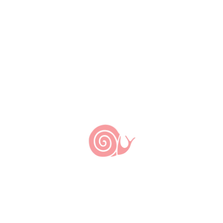
Porta-voz e representantes
Porta-voz: Fernando Rangel |
Coordenadores: Antônio Augusto
Santos, Renato Bedore, Glenn Makuta,
Ligia Meneguello, Maria Conceição
Oliveira
O Levante Slow Food Brasil gera incidência
indireta sobre os nós e projetos da rede dos
quais seus membros são oriundos, capacitando-
os e qualificando sua atuação territorial dentro e
fora da rede.