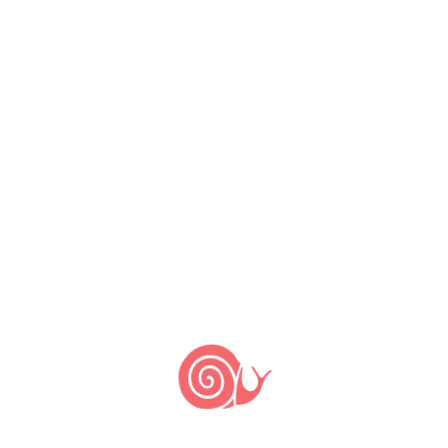
ASFB
IPHAN realiza o II
Encontro do Patrimônio
Agroalimentar Brasileiro
28 de abril de 2022
27 de abril de 2022
by
Ligia Meneguello
Gratuito e aberto ao público, evento
reúne lideranças quilombolas do Vale
do Ribeira para série de rodas de
conversa no sábado, 14 de maio, no
Mercado de Pinheiros, em São Paulo