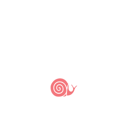
As ações estão sendo desenvolvidas junto aos
povos indígenas Tremembé da Barra do Mundaú
e Tabajara de Quiterianópolis objetivando o
fortalecimento da identidade territorial e a
valorização da cultura alimentar, além de
incentivar o potencial sustentável dessas duas
comunidades tradicionais e o consumo de
alimentos produzidos localmente.
TAGS:
ceara
Comunidade
comunidade indígena
cultura
cultura alimentar